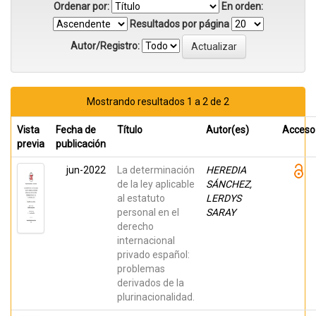
Ordenar por:
En orden:
Resultados por página
Autor/Registro:
Mostrando resultados 1 a 2 de 2
Vista
Fecha de
Título
Autor(es)
Acceso
previa
publicación
jun-2022
La determinación
HEREDIA
de la ley aplicable
SÁNCHEZ,
al estatuto
LERDYS
personal en el
SARAY
derecho
internacional
privado español:
problemas
derivados de la
plurinacionalidad.