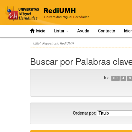
Inicio
Listar
Ayuda
Contacto
Idi
Skip
UMH: Repositorio RediUMH
navigation
Buscar por Palabras cla
Ir a:
0-9
A
B
Ordenar por: