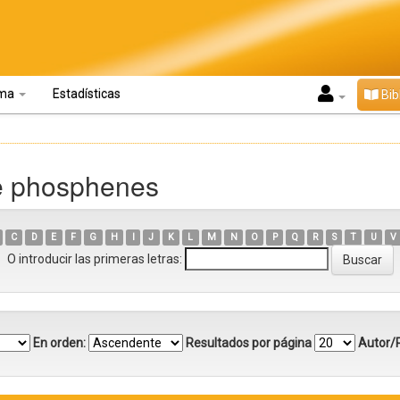
oma
Estadísticas
Bib
ve phosphenes
C
D
E
F
G
H
I
J
K
L
M
N
O
P
Q
R
S
T
U
V
O introducir las primeras letras:
En orden:
Resultados por página
Autor/R