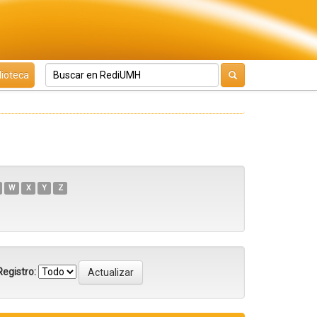
lioteca
W
X
Y
Z
egistro: