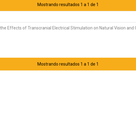
Mostrando resultados 1 a 1 de 1
the Effects of Transcranial Electrical Stimulation on Natural Vision and C
Mostrando resultados 1 a 1 de 1