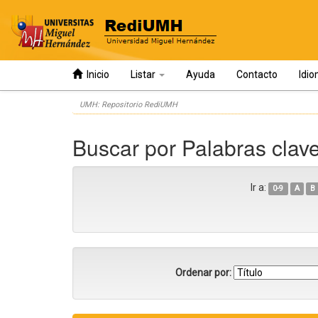
Inicio
Listar
Ayuda
Contacto
Idi
Skip
UMH: Repositorio RediUMH
navigation
Buscar por Palabras clav
Ir a:
0-9
A
B
Ordenar por: