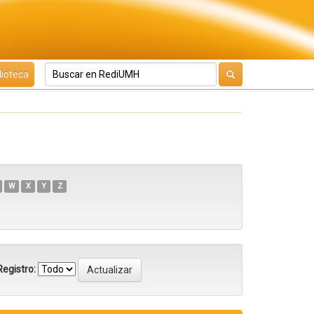
lioteca
W
X
Y
Z
egistro: