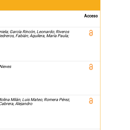
Acceso
iela; García Rincón, Leonardo; Riveros
dreros, Fabián; Aguilera, María Paula;
niela; Azuad, Abraham; Monterrosa, Roxana;
lo
Nieves
 Molina Milán, Luis Mateo; Romera Pérez,
abrera, Alejandro