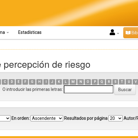
oma
Estadísticas
Bib
e percepción de riesgo
C
D
E
F
G
H
I
J
K
L
M
N
O
P
Q
R
S
T
U
V
O introducir las primeras letras:
En orden:
Resultados por página
Autor/R