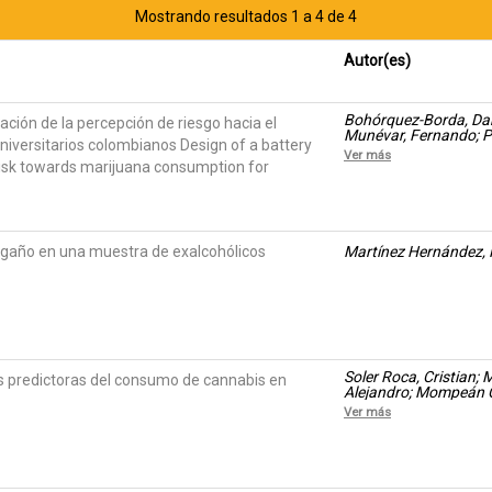
Mostrando resultados 1 a 4 de 4
Autor(es)
Bohórquez-Borda, Dan
ación de la percepción de riesgo hacia el
Munévar, Fernando; Pe
versitarios colombianos Design of a battery
Gómez Villarraga, Da
Ver más
Amortegüi, Juan Pab
 risk towards marijuana consumption for
ngaño en una muestra de exalcohólicos
Martínez Hernández, 
Soler Roca, Cristian;
s predictoras del consumo de cannabis en
Alejandro; Mompeán C
Ver más