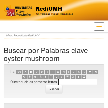
Skip
UMH: Repositorio RediUMH
navigation
Buscar por Palabras clave
oyster mushroom
Ir a:
0-9
A
B
C
D
E
F
G
H
I
J
K
L
M
N
O
P
Q
R
S
T
U
V
W
X
Y
Z
O introducir las primeras letras: