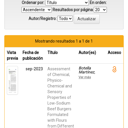
Ordenar por:
En orden:
Resultados por página
Autor/Registro:
Mostrando resultados 1 a 1 de 1
Vista
Fecha de
Título
Autor(es)
Acceso
previa
publicación
Botella
sep-2023
Assessment
Martínez,
of Chemical,
Carmen
Ver más
María; Muñoz
Physico-
Tebar, Nuria;
Chemical and
Lucas
Sensory
González,
Raquel;
Properties of
Pérez-
Low-Sodium
Alvarez, José
Angel;
Beef Burgers
Fernandez-
Formulated
Lopez,
Juana; Viuda-
with Flours
Martos,
from Different