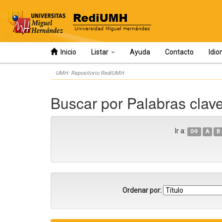
Inicio
Listar
Ayuda
Contacto
Idi
Skip
UMH: Repositorio RediUMH
navigation
Buscar por Palabras clave
Ir a:
0-9
A
B
Ordenar por: