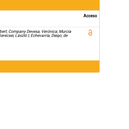
Acceso
bert; Company Devesa, Verónica; Murcia
erecsei, László I; Echevarría, Diego; de
rdo; Martínez Pérez, Salvador; Csillag,