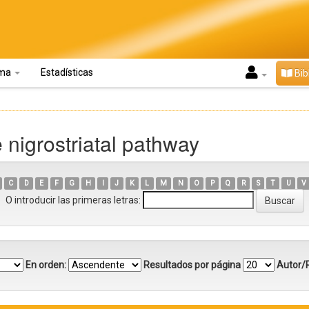
oma
Estadísticas
Bib
 nigrostriatal pathway
C
D
E
F
G
H
I
J
K
L
M
N
O
P
Q
R
S
T
U
V
O introducir las primeras letras:
En orden:
Resultados por página
Autor/R