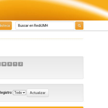
lioteca
W
X
Y
Z
egistro: