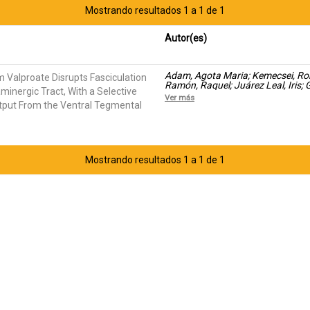
Mostrando resultados 1 a 1 de 1
Autor(es)
Adam, Agota Maria; Kemecsei, Ro
 Valproate Disrupts Fasciculation
Ramón, Raquel; Juárez Leal, Iris; G
inergic Tract, With a Selective
Puelles Martínez de La Torre, Edua
Ver más
Andras Laszlo
tput From the Ventral Tegmental
Mostrando resultados 1 a 1 de 1