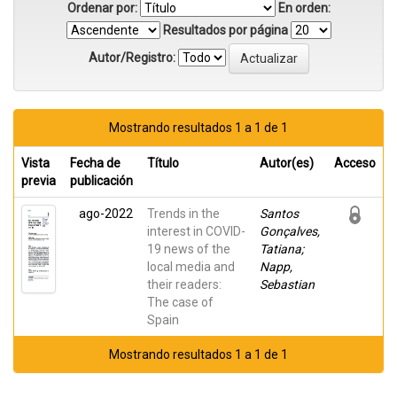
Ordenar por:
En orden:
Resultados por página
Autor/Registro:
Mostrando resultados 1 a 1 de 1
Vista
Fecha de
Título
Autor(es)
Acceso
previa
publicación
ago-2022
Trends in the
Santos
interest in COVID-
Gonçalves,
19 news of the
Tatiana;
local media and
Napp,
their readers:
Sebastian
The case of
Spain
Mostrando resultados 1 a 1 de 1