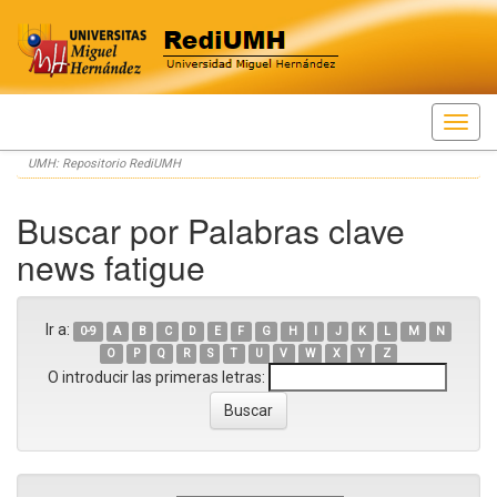
Skip
UMH: Repositorio RediUMH
navigation
Buscar por Palabras clave
news fatigue
Ir a:
0-9
A
B
C
D
E
F
G
H
I
J
K
L
M
N
O
P
Q
R
S
T
U
V
W
X
Y
Z
O introducir las primeras letras: