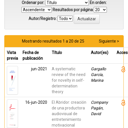
Ordenar por:
En orden:
Resultados por página
Autor/Registro:
Mostrando resultados 1 a 20 de 25
Siguiente >
Vista
Fecha de
Título
Autor(es)
Acces
previa
publicación
jun-2021
A systematic
Gargallo
review of the need
García,
for novelty in self-
Marina
determination
theory
16-jun-2020
El Abridor: creación
Company
de una productora
Pagán,
audiovisual de
David
entretenimiento
motivacional