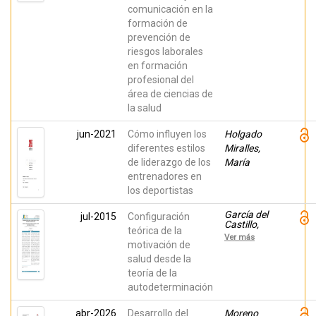
comunicación en la
formación de
prevención de
riesgos laborales
en formación
profesional del
área de ciencias de
la salud
jun-2021
Cómo influyen los
Holgado
diferentes estilos
Miralles,
de liderazgo de los
María
entrenadores en
los deportistas
García del
jul-2015
Configuración
Castillo,
teórica de la
Jose A.;
Ver más
García del
motivación de
Castillo-
salud desde la
López,
teoría de la
Álvaro;
López-
autodeterminación
Sánchez,
Carmen;
abr-2026
Desarrollo del
Dias, Paulo
Moreno