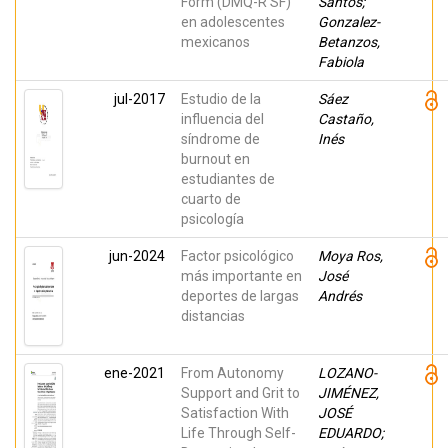
Form (DMQ-R SF)
Santos;
en adolescentes
Gonzalez-
mexicanos
Betanzos,
Fabiola
jul-2017
Estudio de la
Sáez
influencia del
Castaño,
síndrome de
Inés
burnout en
estudiantes de
cuarto de
psicología
jun-2024
Factor psicológico
Moya Ros,
más importante en
José
deportes de largas
Andrés
distancias
ene-2021
From Autonomy
LOZANO-
Support and Grit to
JIMÉNEZ,
Satisfaction With
JOSÉ
Life Through Self-
EDUARDO;