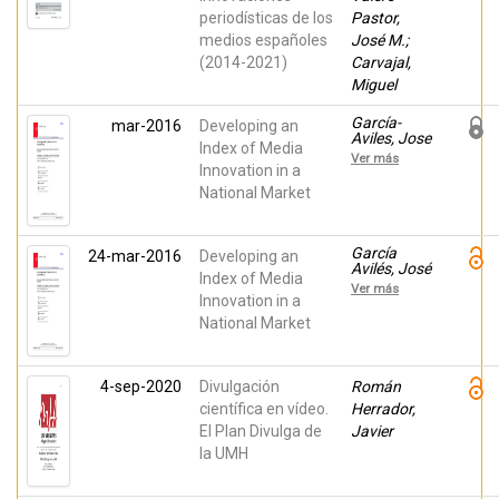
periodísticas de los
Pastor,
medios españoles
José M.;
(2014-2021)
Carvajal,
Miguel
García-
mar-2016
Developing an
Aviles, Jose
Index of Media
Alberto;
Ver más
Carvajal,
Innovation in a
Miguel; de
National Market
Lara, Alicia;
Arias
Robles,
Félix
García
24-mar-2016
Developing an
Avilés, José
Index of Media
Alberto;
Ver más
Carvajal,
Innovation in a
Miguel; De
National Market
Lara
González,
Alicia; Arias
Robles,
4-sep-2020
Divulgación
Román
Félix
científica en vídeo.
Herrador,
El Plan Divulga de
Javier
la UMH