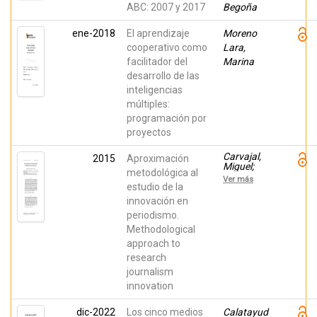
ABC: 2007 y 2017
Begoña
ene-2018
El aprendizaje
Moreno
cooperativo como
Lara,
facilitador del
Marina
desarrollo de las
inteligencias
múltiples:
programación por
proyectos
Carvajal,
2015
Aproximación
Miguel;
metodológica al
Arias
Ver más
Robles,
estudio de la
Félix;
innovación en
Negredo,
periodismo.
Samuel;
Amoedo-
Methodological
Casais,
approach to
Avelino
research
journalism
innovation
dic-2022
Los cinco medios
Calatayud