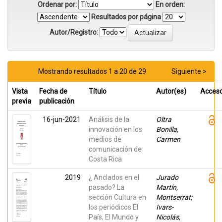
Ordenar por:
En orden:
Resultados por página
Autor/Registro:
Mostrando resultados 1 a 20 de 29
Siguiente >
Vista
Fecha de
Título
Autor(es)
Acces
previa
publicación
16-jun-2021
Análisis de la
Oltra
innovación en los
Bonilla,
medios de
Carmen
comunicación de
Costa Rica
2019
¿ Anclados en el
Jurado
pasado? La
Martín,
sección Cultura en
Montserrat;
los periódicos El
Ivars-
País, El Mundo y
Nicolás,