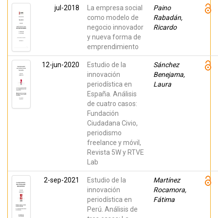
jul-2018
La empresa social
Paino
como modelo de
Rabadán,
negocio innovador
Ricardo
y nueva forma de
emprendimiento
12-jun-2020
Estudio de la
Sánchez
innovación
Benejama,
periodística en
Laura
España. Análisis
de cuatro casos:
Fundación
Ciudadana Civio,
periodismo
freelance y móvil,
Revista 5W y RTVE
Lab
2-sep-2021
Estudio de la
Martínez
innovación
Rocamora,
periodística en
Fátima
Perú. Análisis de