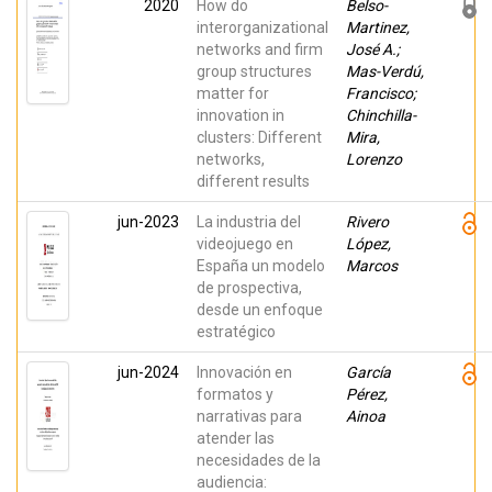
2020
How do
Belso-
interorganizational
Martinez,
networks and firm
José A.;
group structures
Mas-Verdú,
matter for
Francisco;
innovation in
Chinchilla-
clusters: Different
Mira,
networks,
Lorenzo
different results
jun-2023
La industria del
Rivero
videojuego en
López,
España un modelo
Marcos
de prospectiva,
desde un enfoque
estratégico
jun-2024
Innovación en
García
formatos y
Pérez,
narrativas para
Ainoa
atender las
necesidades de la
audiencia: