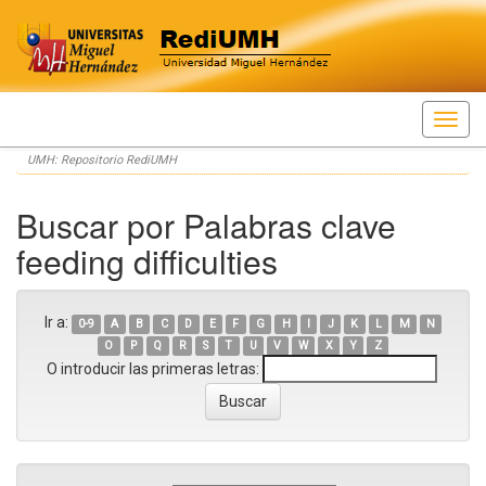
Skip
UMH: Repositorio RediUMH
navigation
Buscar por Palabras clave
feeding difficulties
Ir a:
0-9
A
B
C
D
E
F
G
H
I
J
K
L
M
N
O
P
Q
R
S
T
U
V
W
X
Y
Z
O introducir las primeras letras: