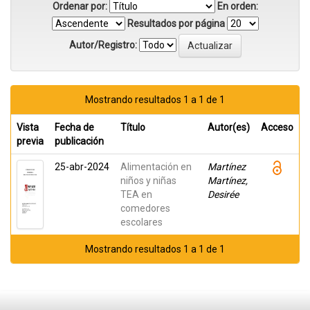
Ordenar por:
En orden:
Resultados por página
Autor/Registro:
Mostrando resultados 1 a 1 de 1
Vista
Fecha de
Título
Autor(es)
Acceso
previa
publicación
25-abr-2024
Alimentación en
Martínez
niños y niñas
Martínez,
TEA en
Desirée
comedores
escolares
Mostrando resultados 1 a 1 de 1