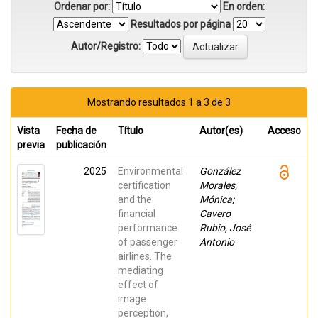
Ordenar por:
En orden:
Resultados por página
Autor/Registro:
Mostrando resultados 1 a 3 de 3
Vista
Fecha de
Título
Autor(es)
Acceso
previa
publicación
2025
Environmental
González
certification
Morales,
and the
Mónica;
financial
Cavero
performance
Rubio, José
of passenger
Antonio
airlines. The
mediating
effect of
image
perception,