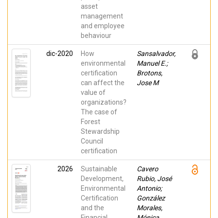
asset
management
and employee
behaviour
dic-2020
How
Sansalvador,
environmental
Manuel E.;
certification
Brotons,
can affect the
Jose M
value of
organizations?
The case of
Forest
Stewardship
Council
certification
2026
Sustainable
Cavero
Development,
Rubio, José
Environmental
Antonio;
Certification
González
and the
Morales,
Financial
Mónica