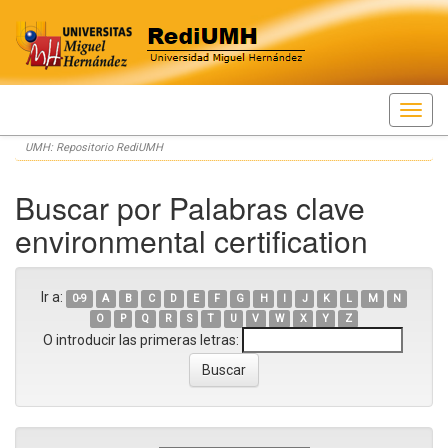
Skip
UMH: Repositorio RediUMH
navigation
Buscar por Palabras clave
environmental certification
Ir a:
0-9
A
B
C
D
E
F
G
H
I
J
K
L
M
N
O
P
Q
R
S
T
U
V
W
X
Y
Z
O introducir las primeras letras: