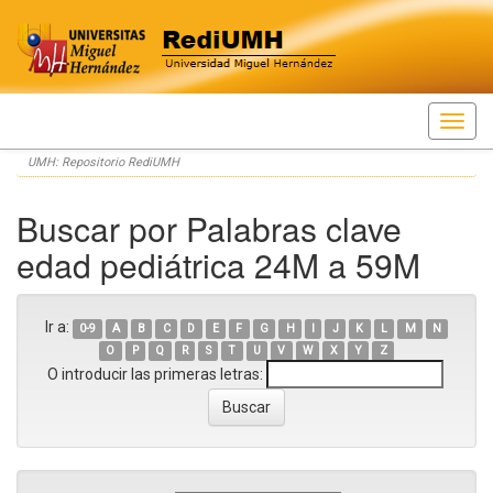
Skip
UMH: Repositorio RediUMH
navigation
Buscar por Palabras clave
edad pediátrica 24M a 59M
Ir a:
0-9
A
B
C
D
E
F
G
H
I
J
K
L
M
N
O
P
Q
R
S
T
U
V
W
X
Y
Z
O introducir las primeras letras: