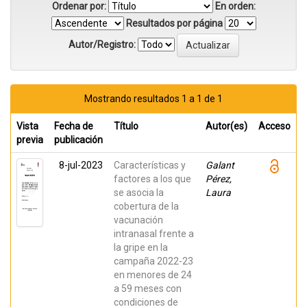
Ordenar por:
En orden:
Resultados por página
Autor/Registro:
Mostrando resultados 1 a 1 de 1
Vista
Fecha de
Título
Autor(es)
Acceso
previa
publicación
8-jul-2023
Características y
Galant
factores a los que
Pérez,
se asocia la
Laura
cobertura de la
vacunación
intranasal frente a
la gripe en la
campaña 2022-23
en menores de 24
a 59 meses con
condiciones de