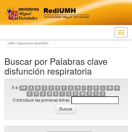
Skip
UMH: Repositorio RediUMH
navigation
Buscar por Palabras clave
disfunción respiratoria
Ir a:
0-9
A
B
C
D
E
F
G
H
I
J
K
L
M
N
O
P
Q
R
S
T
U
V
W
X
Y
Z
O introducir las primeras letras: