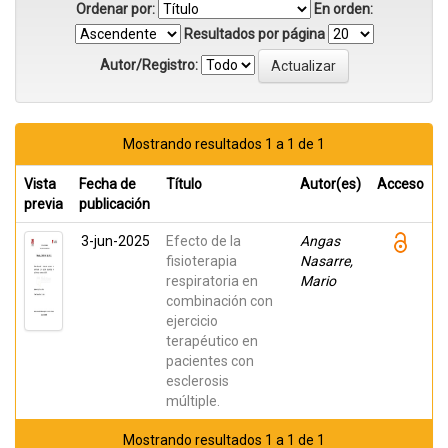
Ordenar por:
En orden:
Resultados por página
Autor/Registro:
Mostrando resultados 1 a 1 de 1
Vista
Fecha de
Título
Autor(es)
Acceso
previa
publicación
3-jun-2025
Efecto de la
Angas
fisioterapia
Nasarre,
respiratoria en
Mario
combinación con
ejercicio
terapéutico en
pacientes con
esclerosis
múltiple.
Mostrando resultados 1 a 1 de 1