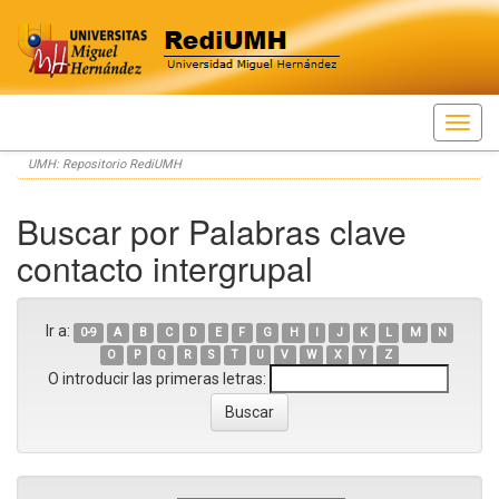
Skip
UMH: Repositorio RediUMH
navigation
Buscar por Palabras clave
contacto intergrupal
Ir a:
0-9
A
B
C
D
E
F
G
H
I
J
K
L
M
N
O
P
Q
R
S
T
U
V
W
X
Y
Z
O introducir las primeras letras: