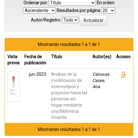
Ordenar por:
En orden:
Resultados por página
Autor/Registro:
Mostrando resultados 1 a 1 de 1
Vista
Fecha de
Título
Autor(es)
Acceso
previa
publicación
jun-2023
Análisis de la
Cánovas
modificación de
Cases,
estereotipos y
Ana
prejuicios hacia las
personas sin
hogar mediante
una Biblioteca
Viviente
Mostrando resultados 1 a 1 de 1