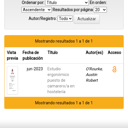
Ordenar por:
En orden:
Resultados por página
Autor/Registro:
Mostrando resultados 1 a 1 de 1
Vista
Fecha de
Título
Autor(es)
Acceso
previa
publicación
jun-2023
Estudio
O'Rourke,
ergonómico
Austin
puesto de
Robert
camarero/a en
hostelería
Mostrando resultados 1 a 1 de 1