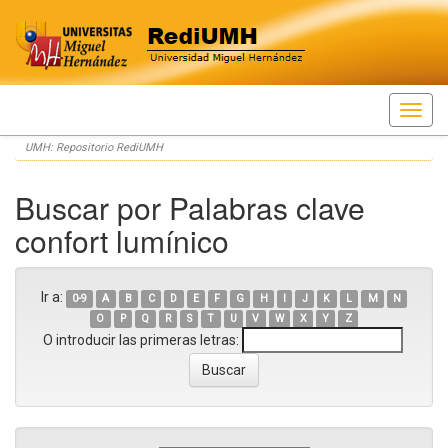
Skip
UMH: Repositorio RediUMH
navigation
Buscar por Palabras clave
confort lumínico
Ir a:
0-9
A
B
C
D
E
F
G
H
I
J
K
L
M
N
O
P
Q
R
S
T
U
V
W
X
Y
Z
O introducir las primeras letras: