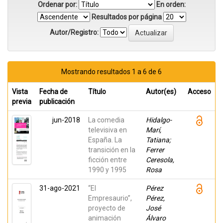
Ordenar por:
En orden:
Resultados por página
Autor/Registro:
Mostrando resultados 1 a 6 de 6
Vista
Fecha de
Título
Autor(es)
Acceso
previa
publicación
jun-2018
La comedia
Hidalgo-
televisiva en
Marí,
España. La
Tatiana;
transición en la
Ferrer
ficción entre
Ceresola,
1990 y 1995
Rosa
31-ago-2021
“El
Pérez
Empresaurio”,
Pérez,
proyecto de
José
animación
Álvaro