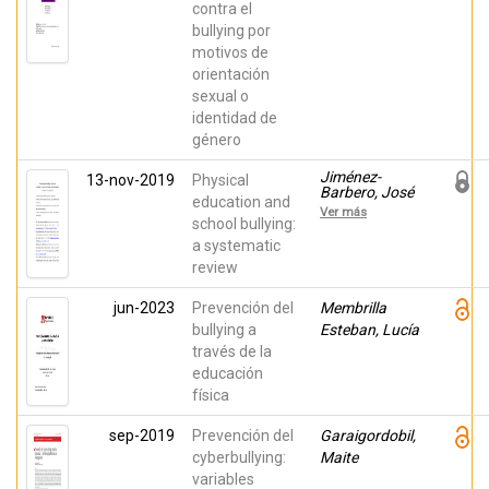
contra el
bullying por
motivos de
orientación
sexual o
identidad de
género
Jiménez-
13-nov-2019
Physical
Barbero, José
education and
Antonio;
Ver más
Jiménez-
school bullying:
Loaisa,
a systematic
Alejandro;
review
González-
Cutre, David;
Beltrán-
jun-2023
Prevención del
Membrilla
Carrillo,
bullying a
Vicente J.; Llor
Esteban, Lucía
Zaragoza,
través de la
Laura; Ruiz
educación
Hernández.,
José Ramón
física
sep-2019
Prevención del
Garaigordobil,
cyberbullying:
Maite
variables