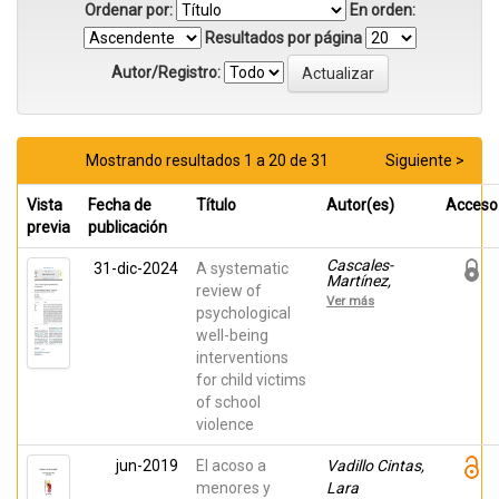
Ordenar por:
En orden:
Resultados por página
Autor/Registro:
Mostrando resultados 1 a 20 de 31
Siguiente >
Vista
Fecha de
Título
Autor(es)
Acceso
previa
publicación
Cascales-
31-dic-2024
A systematic
Martínez,
review of
Andrea; Pina,
Ver más
David; López-
psychological
López, Reyes;
well-being
Puente López,
interventions
Esteban;
López-Ros,
for child victims
Paloma;
of school
Molero, María
del Mar; Pérez-
violence
Fuentes,
María del
jun-2019
El acoso a
Vadillo Cintas,
Carmen
menores y
Lara