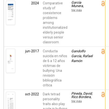
García
2024
Comparative
Munera,
study of
Isabel;
Ver más
MENDEZ,
coexistence
INMACULADA;
problems
RUIZ-
among
ESTEBAN,
Cecilia;
institutionalized
Martínez
elderly people
Ramón, Juan
Pedro
versus senior
classroom
jun-2017
Conducta
Gandolfo
suicida en niños
García, Rafael
de 6 a 12 años
Ramón
víctimas de
bullying: Una
revisión
bibliográfica
crítica
Pineda, David;
oct-2022
Dark tetrad
Rico Bordera,
personality
Pilar; Martínez
Ver más
Martínez, Ana;
traits also play
Galán,
a role in bullying