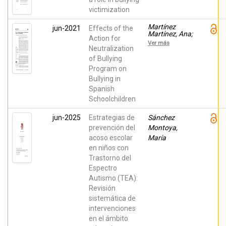
Manuel;
victimization
Piqueras, Jose
A
Martínez
jun-2021
Effects of the
Martínez, Ana;
Action for
Pineda, David;
Ver más
Galán,
Neutralization
Manuel;
of Bullying
Marzo
Program on
Campos, Juan
Carlos;
Bullying in
Piqueras, Jose
Spanish
A
Schoolchildren
jun-2025
Estrategias de
Sánchez
prevención del
Montoya,
acoso escolar
María
en niños con
Trastorno del
Espectro
Autismo (TEA):
Revisión
sistemática de
intervenciones
en el ámbito