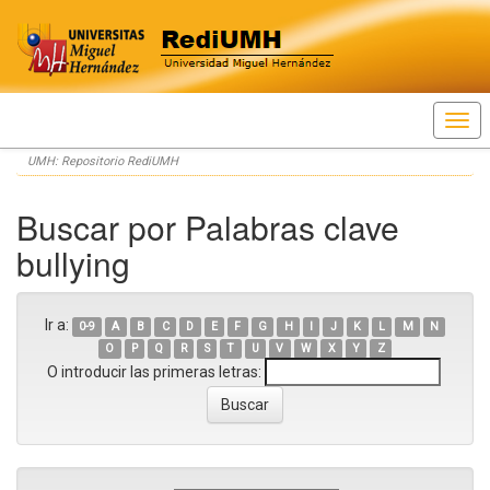
Skip
UMH: Repositorio RediUMH
navigation
Buscar por Palabras clave
bullying
Ir a:
0-9
A
B
C
D
E
F
G
H
I
J
K
L
M
N
O
P
Q
R
S
T
U
V
W
X
Y
Z
O introducir las primeras letras: