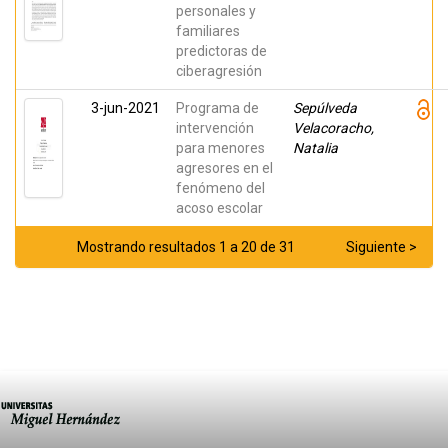
personales y
familiares
predictoras de
ciberagresión
3-jun-2021
Programa de
Sepúlveda
intervención
Velacoracho,
para menores
Natalia
agresores en el
fenómeno del
acoso escolar
Mostrando resultados 1 a 20 de 31
Siguiente >