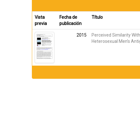
Vista
Fecha de
Título
previa
publicación
2015
Perceived Similarity Wit
Heterosexual Men’s Anti