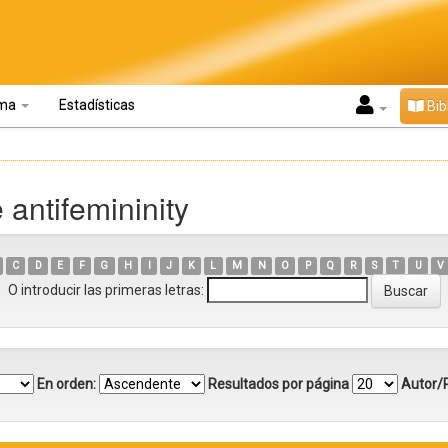
oma
Estadísticas
Bib
 antifemininity
C
D
E
F
G
H
I
J
K
L
M
N
O
P
Q
R
S
T
U
V
O introducir las primeras letras:
En orden:
Resultados por página
Autor/R