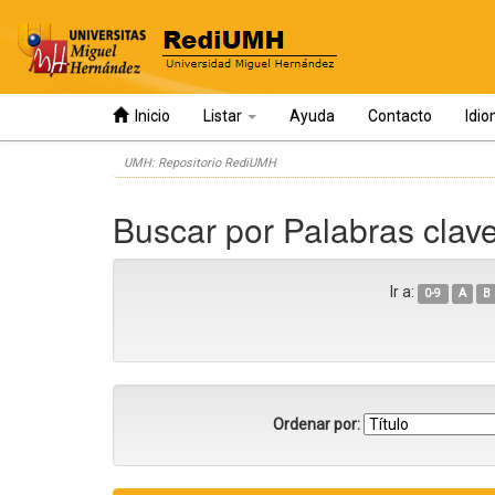
Inicio
Listar
Ayuda
Contacto
Idi
Skip
UMH: Repositorio RediUMH
navigation
Buscar por Palabras clave
Ir a:
0-9
A
B
Ordenar por: