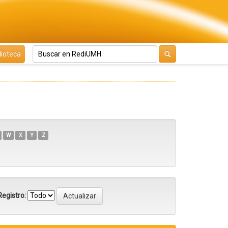
lioteca
W
X
Y
Z
egistro: