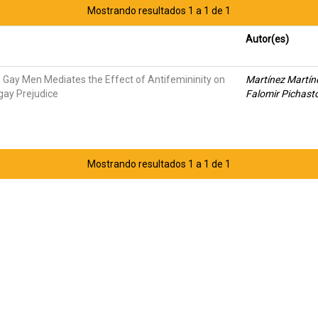
Mostrando resultados 1 a 1 de 1
Autor(es)
h Gay Men Mediates the Effect of Antifemininity on
Martínez Martín
gay Prejudice
Falomir Pichast
Mostrando resultados 1 a 1 de 1