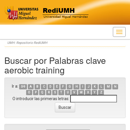
Skip
UMH: Repositorio RediUMH
navigation
Buscar por Palabras clave
aerobic training
Ir a:
0-9
A
B
C
D
E
F
G
H
I
J
K
L
M
N
O
P
Q
R
S
T
U
V
W
X
Y
Z
O introducir las primeras letras: