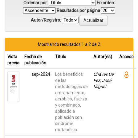
Ordenar por:
En orden:
Resultados por página
Autor/Registro:
Mostrando resultados 1 a 2 de 2
Vista
Fecha de
Título
Autor(es)
Acceso
previa
publicación
sep-2024
Los beneficios
Chaves De
de las
Fez, José
metodologías de
Miguel
entrenamiento,
aeróbico, fuerza
y combinado,
aplicado a
población con
síndrome
metabólico