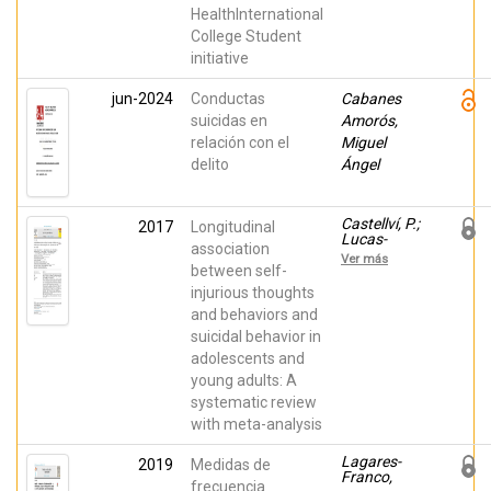
Lagares,
HealthInternational
Carolina;
Piqueras,
College Student
Jose A; et
initiative
al.
jun-2024
Conductas
Cabanes
suicidas en
Amorós,
relación con el
Miguel
delito
Ángel
Castellví, P.;
2017
Longitudinal
Lucas-
association
Romero, E.;
Ver más
Miranda-
between self-
Mendizábal,
injurious thoughts
A.; Parés-
and behaviors and
Badell, O.;
Almenara,
suicidal behavior in
J.; Alonso,
adolescents and
I.; Blasco,
M.J.;
young adults: A
Gabilondo,
systematic review
A.; Gili, M.;
Lagares, C.;
with meta-analysis
Piqueras,
Jose A; et
Lagares-
2019
Medidas de
al.
Franco,
frecuencia