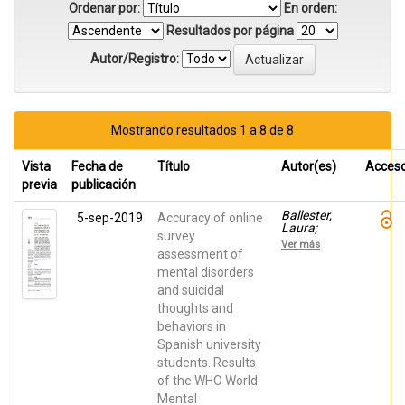
Ordenar por:
En orden:
Resultados por página
Autor/Registro:
Mostrando resultados 1 a 8 de 8
Vista
Fecha de
Título
Autor(es)
Acces
previa
publicación
Ballester,
5-sep-2019
Accuracy of online
Laura;
survey
Alayo,
Ver más
Itxaso;
assessment of
Vilagut,
mental disorders
Gemma;
and suicidal
Almenara,
Jose;
thoughts and
Cebrià, Ana
behaviors in
Isabel;
Echeburúa,
Spanish university
Enrique;
students. Results
Gabilondo,
Andrea; Gili,
of the WHO World
Margalida;
Mental