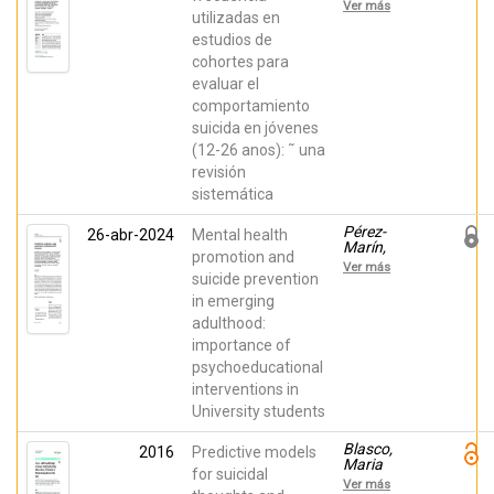
Carolina;
Ver más
Almenara
utilizadas en
Barrios,
estudios de
José;
cohortes para
O’Ferrall-
González,
evaluar el
Cristina;
comportamiento
Castellvi-
Obiols, Pere;
suicida en jóvenes
Gabilondo,
(12-26 anos): ˜ una
Andrea;
Blasco-
revisión
Cubedo,
sistemática
María
Jesús;
Pérez-
Miranda-
26-abr-2024
Mental health
Marín,
Mendizábal,
promotion and
Marián;
Andrea;
Ver más
Lacomba-
suicide prevention
Parés-
Trejo, Laura;
Badell,
in emerging
Giménez-
Oleguer;
adulthood:
Benavent,
Piqueras,
Saray ;
Jose A; et
importance of
Rodríguez-
al.
psychoeducational
Fernández,
Aiara
interventions in
Auristela;
University students
Aguilar
García-
Iturrospe,
Blasco,
2016
Predictive models
Eduardo
Maria
for suicidal
Jesús;
Jesús;
Ver más