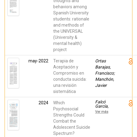
Albiñana-
Castellví,
thoughts and
Cruz, Nuria;
Pere;
behaviors among
Andreu,
Almenara,
Spanish University
Yolanda;
José;
Badenes-
Lagares,
students: rationale
Ribera,
Carolina;
and methods of
Laura;
Roca,
Beleña
Miquel;
the UNIVERSAL
Mateo,
Sesé, Albert;
(University &
Angela;
Piqueras,
BENAVIDES
Jose A; et
mental health)
GIL,
al.
project
GEMMA;
Carrillo-
Díaz, María;
may-2022
Terapia de
Ortas
Castro-
Aceptación y
Barajas,
Calvo,
Jesús;
Compromiso en
Francisco;
Checa-
conducta suicida:
Manchón,
Esquiva,
una revisión
Javier
Irene; Cotolí-
Crespo,
sistemática
Amparo;
Dasí,
Falcó
2024
Which
Francisco;
García,
De-la-
Psychosocial
Raquel;
Barrera,
Ver más
Samuel
Strengths Could
Usue;
Falcon,
Esteras-
Combat the
Samuel;
Peña,
Adolescent Suicide
Moreno-
Jesús;
Amador,
Fuentes
Spectrum?
Beatriz;