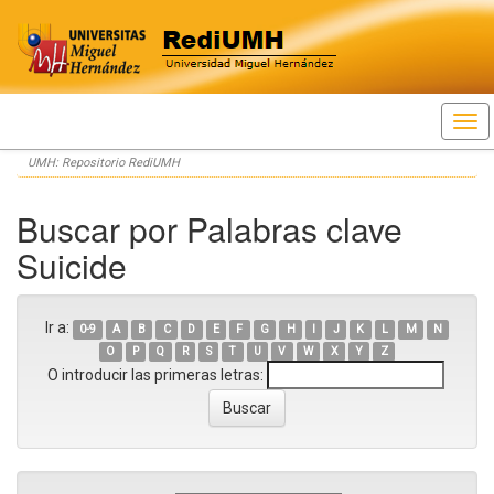
Skip
UMH: Repositorio RediUMH
navigation
Buscar por Palabras clave
Suicide
Ir a:
0-9
A
B
C
D
E
F
G
H
I
J
K
L
M
N
O
P
Q
R
S
T
U
V
W
X
Y
Z
O introducir las primeras letras: