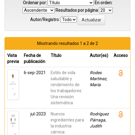
Ordenar por:
En orden:
Resultados por página
Autor/Registro:
Mostrando resultados 1 a 2 de 2
Vista
Fecha de
Título
Autor(es)
Acceso
previa
publicación
6-sep-2021
Estilo de vida
Rodes
saludable y
Martínez,
rendimiento de
María
los trabajadores:
Una revisión
sistemática
jul-2023
Nuevos
Rodríguez
ingredientes para
Párraga,
la industria
Judith
cárnica: