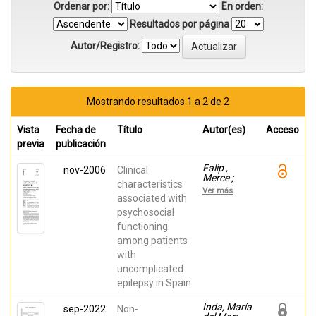
Ordenar por:
En orden:
Resultados por página
Autor/Registro:
Mostrando resultados 1 a 2 de 2
Vista
Fecha de
Título
Autor(es)
Acceso
previa
publicación
Falip ,
nov-2006
Clinical
Merce ;
characteristics
ARTAZCOZ,
Ver más
LUCIA; De
associated with
la Peña
psychosocial
García,
functioning
Elvira;
Perez-
among patients
Sempere,
with
Angel;
Codina, M.
uncomplicated
epilepsy in Spain
Inda, María
sep-2022
Non-