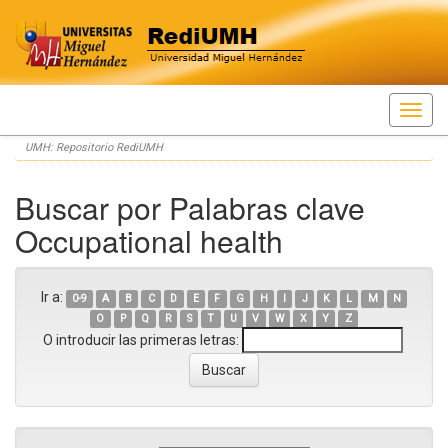
Skip
UMH: Repositorio RediUMH
navigation
Buscar por Palabras clave
Occupational health
Ir a:
0-9
A
B
C
D
E
F
G
H
I
J
K
L
M
N
O
P
Q
R
S
T
U
V
W
X
Y
Z
O introducir las primeras letras: