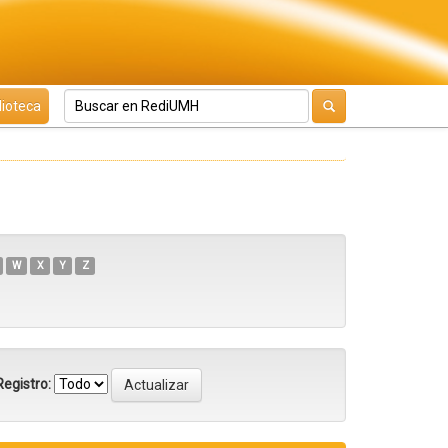
lioteca
W
X
Y
Z
egistro: