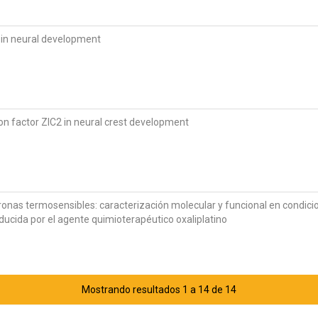
 in neural development
ion factor ZIC2 in neural crest development
onas termosensibles: caracterización molecular y funcional en condicion
nducida por el agente quimioterapéutico oxaliplatino
Mostrando resultados 1 a 14 de 14