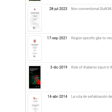
28-jul-2023
Non-conventional GluN3A 
17-sep-2021
Region specific glia-to-n
3-dic-2019
Role of thalamic input in
14-abr-2014
La ruta de señalización d