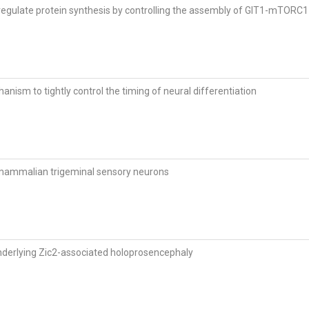
gulate protein synthesis by controlling the assembly of GIT1-mTORC
anism to tightly control the timing of neural differentiation
mammalian trigeminal sensory neurons
derlying Zic2-associated holoprosencephaly