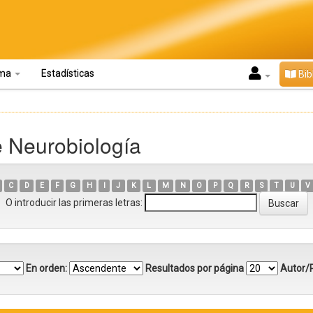
oma
Estadísticas
Bib
e Neurobiología
C
D
E
F
G
H
I
J
K
L
M
N
O
P
Q
R
S
T
U
V
O introducir las primeras letras:
En orden:
Resultados por página
Autor/R