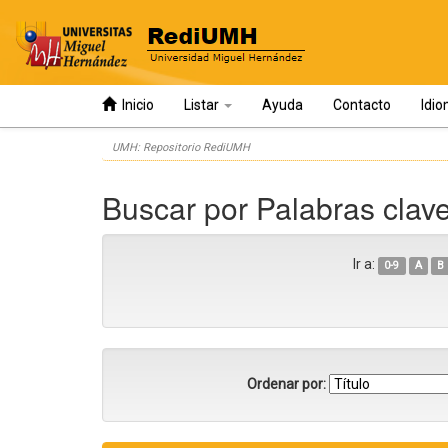
Inicio
Listar
Ayuda
Contacto
Idi
Skip
UMH: Repositorio RediUMH
navigation
Buscar por Palabras clav
Ir a:
0-9
A
B
Ordenar por: