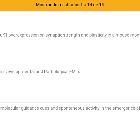
Mostrando resultados 1 a 14 de 14
luK1 overexpression on synaptic strength and plasticity in a mouse mo
es in Developmental and Pathological EMTs
f molecular guidance cues and spontaneous activity in the emergence of