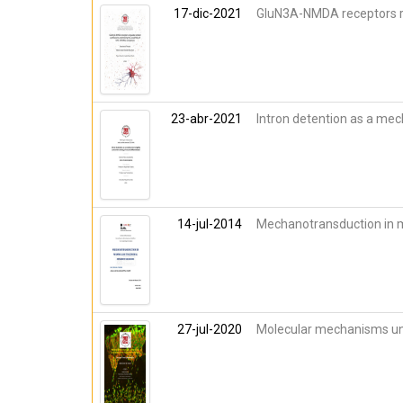
17-dic-2021
GluN3A-NMDA receptors re
23-abr-2021
Intron detention as a mech
14-jul-2014
Mechanotransduction in 
27-jul-2020
Molecular mechanisms un