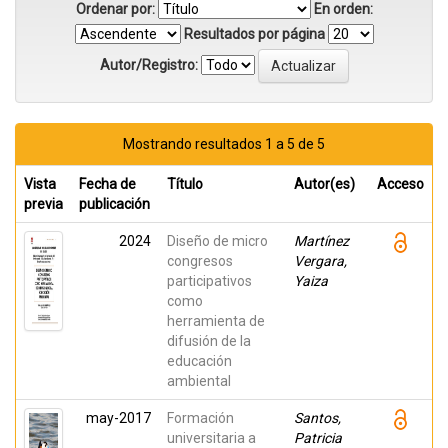
Ordenar por:
En orden:
Resultados por página
Autor/Registro:
Mostrando resultados 1 a 5 de 5
Vista
Fecha de
Título
Autor(es)
Acceso
previa
publicación
2024
Diseño de micro
Martínez
congresos
Vergara,
participativos
Yaiza
como
herramienta de
difusión de la
educación
ambiental
may-2017
Formación
Santos,
universitaria a
Patricia