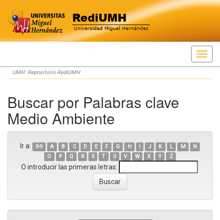
Skip
UMH: Repositorio RediUMH
navigation
Buscar por Palabras clave
Medio Ambiente
Ir a:
0-9
A
B
C
D
E
F
G
H
I
J
K
L
M
N
O
P
Q
R
S
T
U
V
W
X
Y
Z
O introducir las primeras letras: