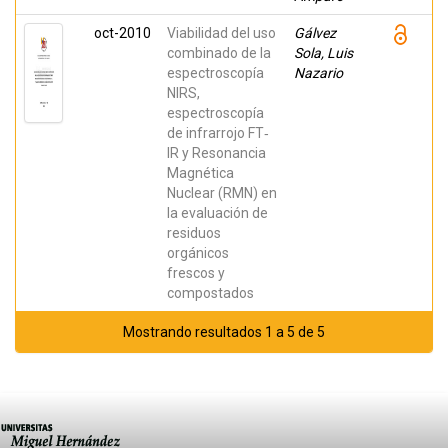
oct-2010
Viabilidad del uso
Gálvez
combinado de la
Sola, Luis
espectroscopía
Nazario
NIRS,
espectroscopía
de infrarrojo FT‐
IR y Resonancia
Magnética
Nuclear (RMN) en
la evaluación de
residuos
orgánicos
frescos y
compostados
Mostrando resultados 1 a 5 de 5