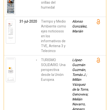
orillas del
humedal
31-jul-2020
Tiempo y Medio
Alonso
Ambiente como
González,
ejes noticiosos
Marián
en los
informativos de
TVE, Antena 3 y
Telecinco
-
TURISMO
López-
SOLIDARIO. Una
Guzmán
perspectiva
Guzmán,
desde la Unión
Tomás J.;
Europea.
Millán
Vázquez
de la Torre,
Genoveva;
Melián
Navarro,
Amparo