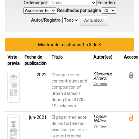
Ordenar por:
En orden:
Resultados por página
Autor/Registro:
Mostrando resultados 1 a 3 de 3
Vista
Fecha de
Título
Autor(es)
Acceso
previa
publicación
Clemente,
2022
Changes in the
Álvaro;
concentration and
Yubero
Ver más
Funes,
composition of
Eduardo;
urban aerosols
Nicolás, Jose
during the COVID-
F.; Caballero,
Sandra;
19 lockdown
Crespo,
Javier;
López-
jun-2021
El papel mediador
Galindo,
Núñez,
Nuria
de las fortalezas
Alfonso;
Ver más
Piqueras,
psicológicas entre
Jose A;
la interferencia
Falcó,