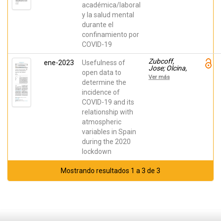
académica/laboral
Raquel;
Psico-
y la salud mental
Recursos
durante el
COVID-19
study group
confinamiento por
COVID-19
Zubcoff,
ene-2023
Usefulness of
Jose; Olcina,
open data to
Jorge;
Ver más
Morales-
determine the
Socuéllamos,
incidence of
Javier;
COVID-19 and its
Mazón,
Jose-
relationship with
Norberto;
atmospheric
Mayoral,
Asunción
variables in Spain
during the 2020
lockdown
Mostrando resultados 1 a 3 de 3