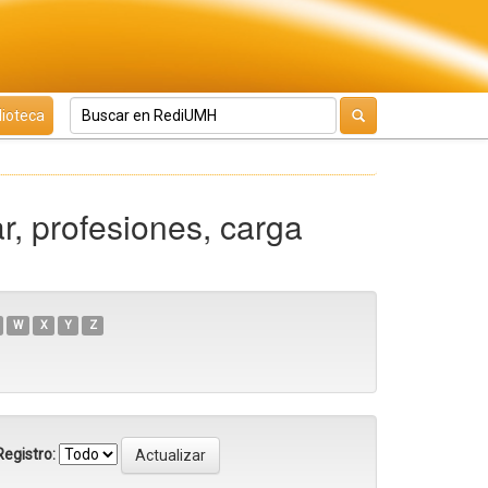
lioteca
r, profesiones, carga
W
X
Y
Z
egistro: