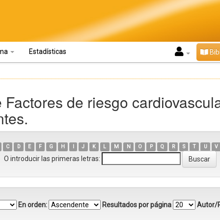
oma
Estadísticas
Bib
 Factores de riesgo cardiovascula
ntes.
C
D
E
F
G
H
I
J
K
L
M
N
O
P
Q
R
S
T
U
V
O introducir las primeras letras:
En orden:
Resultados por página
Autor/R