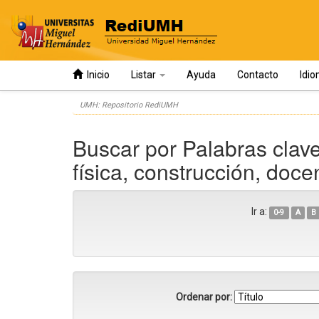
Inicio
Listar
Ayuda
Contacto
Idi
Skip
UMH: Repositorio RediUMH
navigation
Buscar por Palabras clave
física, construcción, doce
Ir a:
0-9
A
B
Ordenar por: