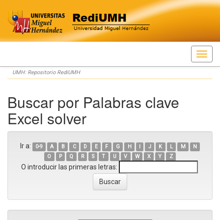
Skip
UMH: Repositorio RediUMH
navigation
Buscar por Palabras clave
Excel solver
Ir a:
0-9
A
B
C
D
E
F
G
H
I
J
K
L
M
N
O
P
Q
R
S
T
U
V
W
X
Y
Z
O introducir las primeras letras: