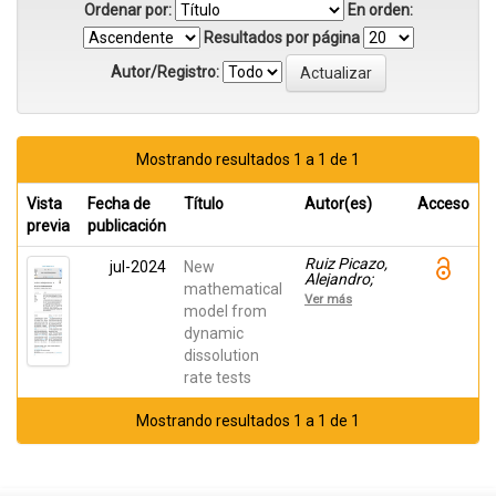
Ordenar por:
En orden:
Resultados por página
Autor/Registro:
Mostrando resultados 1 a 1 de 1
Vista
Fecha de
Título
Autor(es)
Acceso
previa
publicación
Ruiz Picazo,
jul-2024
New
Alejandro;
mathematical
Gonzalez-
Ver más
Alvarez, I;
model from
Bermejo, M;
dynamic
Gonzalez-
dissolution
Alvarez, M
rate tests
Mostrando resultados 1 a 1 de 1