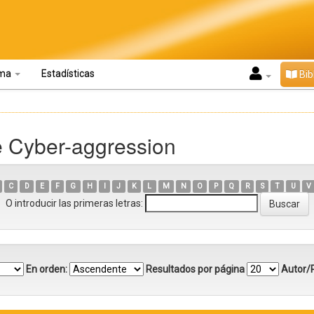
oma
Estadísticas
Bib
e Cyber-aggression
C
D
E
F
G
H
I
J
K
L
M
N
O
P
Q
R
S
T
U
V
O introducir las primeras letras:
En orden:
Resultados por página
Autor/R