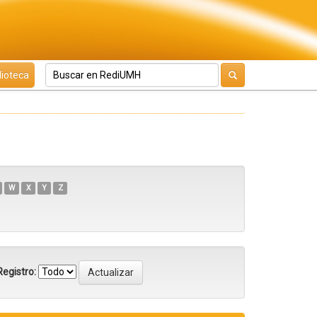
lioteca
W
X
Y
Z
egistro: