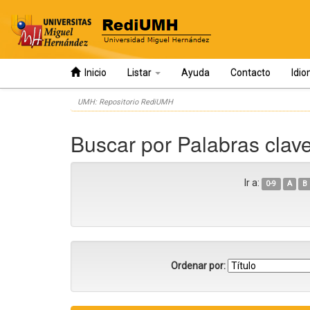
Inicio
Listar
Ayuda
Contacto
Idi
Skip
UMH: Repositorio RediUMH
navigation
Buscar por Palabras clav
Ir a:
0-9
A
B
Ordenar por: