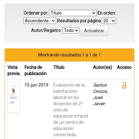
Ordenar por:
En orden:
Resultados por página
Autor/Registro:
Mostrando resultados 1 a 1 de 1
Vista
Fecha de
Título
Autor(es)
Acceso
previa
publicación
15-jun-2019
Evaluación de la
Santos
satisfacción
Cívicos,
laboral en los
José
docentes de 2º
Javier
ciclo de
educación infantil
de un centro de
educación
concertada