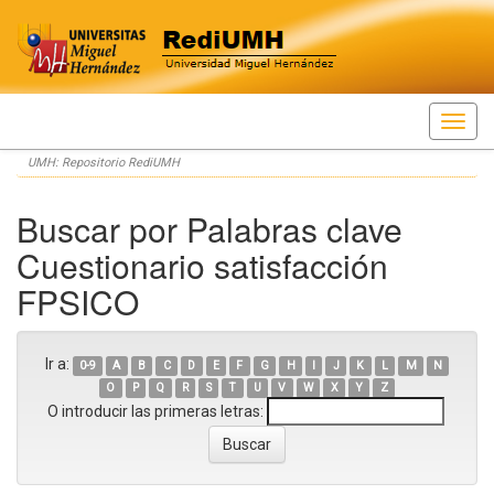
Skip
UMH: Repositorio RediUMH
navigation
Buscar por Palabras clave
Cuestionario satisfacción
FPSICO
Ir a:
0-9
A
B
C
D
E
F
G
H
I
J
K
L
M
N
O
P
Q
R
S
T
U
V
W
X
Y
Z
O introducir las primeras letras: