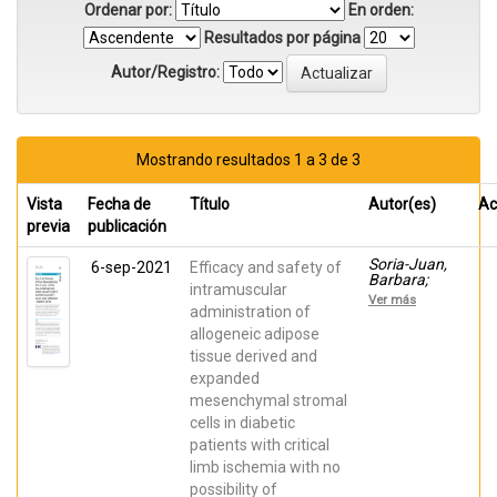
Ordenar por:
En orden:
Resultados por página
Autor/Registro:
Mostrando resultados 1 a 3 de 3
Vista
Fecha de
Título
Autor(es)
Ac
previa
publicación
Soria-Juan,
6-sep-2021
Efficacy and safety of
Barbara;
intramuscular
Garcia-
Ver más
Arranz,
administration of
Mariano;
allogeneic adipose
Llanos
tissue derived and
Jiménez,
Lucía;
expanded
Aparicio,
mesenchymal stromal
César;
GONZALEZ,
cells in diabetic
ALEJANDRO;
patients with critical
Mahillo
Fernandez,
limb ischemia with no
Ignacio;
possibility of