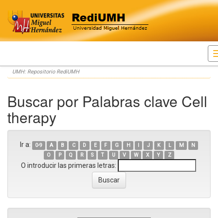
Skip
UMH: Repositorio RediUMH
navigation
Buscar por Palabras clave Cell
therapy
Ir a:
0-9
A
B
C
D
E
F
G
H
I
J
K
L
M
N
O
P
Q
R
S
T
U
V
W
X
Y
Z
O introducir las primeras letras: