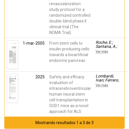
Riera del
revascularization:
Moral, Luis;
Grochowicz,
study protocol for a
Lukasz;
randomized controlled
Andreu,
Enrique J.;
double-blind phase II
Marin, Pedro;
clinical trial (The
castellanos,
gregorio;
NOMA Trial)
Moraleda,
Jose M.;
Roche, E.;
1-mar-2005
From stem cells to
García
Santana, A.;
Hernández,
insulin-producing cells:
Vicente-
Ver más
Ana María;
Salar, Néstor;
towards a bioartificial
Lozano,
Reig, J.A.
endocrine pancreas.
Francisco S.;
Sanchez-
Guijo, Fermin
Lombardi,
2025
Safety and efficacy
Ivan; Ferrero,
evaluation of
Clelia;
Ver más
Vulcano,
intracerebroventricular
Edvige; Rasà,
human neural stem
Daniela
cell transplantation in
Maria; Gelati,
Maurizio;
SOD1 mice as a novel
Pastor,
approach for ALS
Diego;
Carletti, Rose
Mary; de la
Mostrando resultados 1 a 3 de 3
Morena,
Silvia;