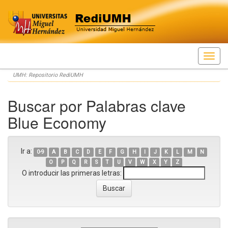
Skip
UMH: Repositorio RediUMH
navigation
Buscar por Palabras clave
Blue Economy
Ir a:
0-9
A
B
C
D
E
F
G
H
I
J
K
L
M
N
O
P
Q
R
S
T
U
V
W
X
Y
Z
O introducir las primeras letras: