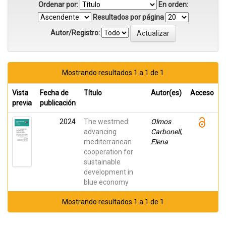
Ordenar por:
En orden:
Resultados por página
Autor/Registro:
Mostrando resultados 1 a 1 de 1
Vista
Fecha de
Título
Autor(es)
Acceso
previa
publicación
2024
The westmed:
Olmos
advancing
Carbonell,
mediterranean
Elena
cooperation for
sustainable
development in
blue economy
Mostrando resultados 1 a 1 de 1