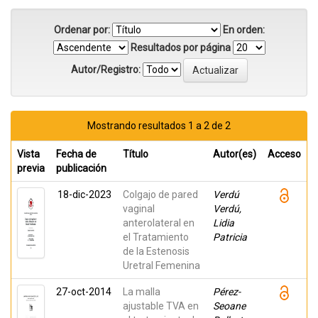
Ordenar por:
En orden:
Resultados por página
Autor/Registro:
Mostrando resultados 1 a 2 de 2
Vista
Fecha de
Título
Autor(es)
Acceso
previa
publicación
18-dic-2023
Colgajo de pared
Verdú
vaginal
Verdú,
anterolateral en
Lidia
el Tratamiento
Patricia
de la Estenosis
Uretral Femenina
27-oct-2014
La malla
Pérez-
ajustable TVA en
Seoane