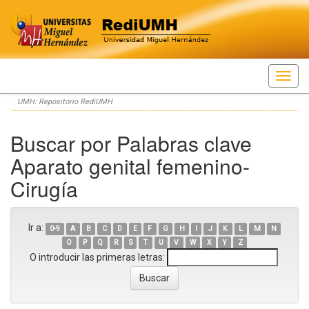
Skip
UMH: Repositorio RediUMH
navigation
Buscar por Palabras clave
Aparato genital femenino-
Cirugía
Ir a:
0-9
A
B
C
D
E
F
G
H
I
J
K
L
M
N
O
P
Q
R
S
T
U
V
W
X
Y
Z
O introducir las primeras letras: