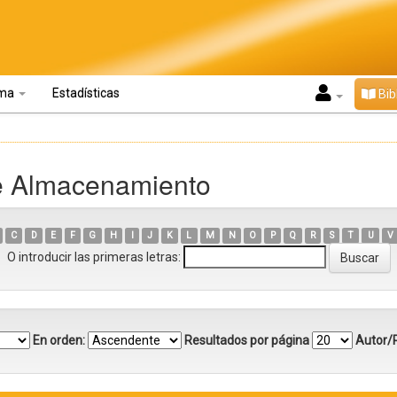
oma
Estadísticas
Bib
ve Almacenamiento
C
D
E
F
G
H
I
J
K
L
M
N
O
P
Q
R
S
T
U
V
O introducir las primeras letras:
En orden:
Resultados por página
Autor/R