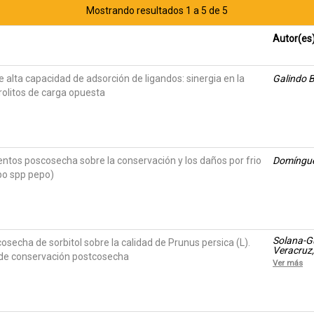
Mostrando resultados 1 a 5 de 5
Autor(es
 alta capacidad de adsorción de ligandos: sinergia en la
Galindo 
trolitos de carga opuesta
entos poscosecha sobre la conservación y los daños por frio
Domínguez
po spp pepo)
Solana-Gu
osecha de sorbitol sobre la calidad de Prunus persica (L).
Veracruz,
 de conservación postcosecha
Ver más