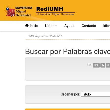
Inicio
Listar
Ayuda
Contacto
Idi
Skip
UMH: Repositorio RediUMH
navigation
Buscar por Palabras cla
Ir a:
0-9
A
B
Ordenar por: