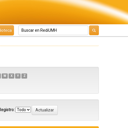
lioteca
W
X
Y
Z
egistro: