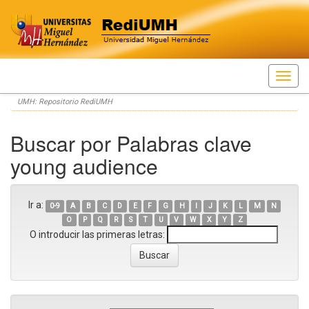
Skip
UMH: Repositorio RediUMH
navigation
Buscar por Palabras clave
young audience
Ir a:
0-9
A
B
C
D
E
F
G
H
I
J
K
L
M
N
O
P
Q
R
S
T
U
V
W
X
Y
Z
O introducir las primeras letras: