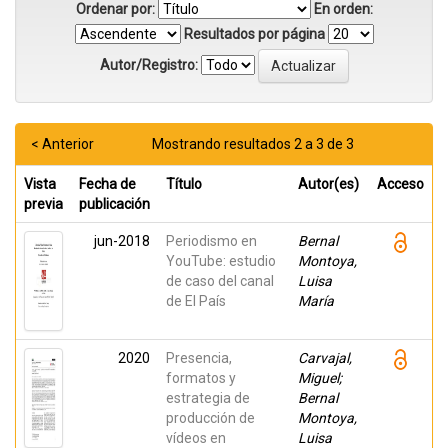
Ordenar por:
En orden:
Resultados por página
Autor/Registro:
< Anterior
Mostrando resultados 2 a 3 de 3
Vista
Fecha de
Título
Autor(es)
Acceso
previa
publicación
jun-2018
Periodismo en
Bernal
YouTube: estudio
Montoya,
de caso del canal
Luisa
de El País
María
2020
Presencia,
Carvajal,
formatos y
Miguel;
estrategia de
Bernal
producción de
Montoya,
vídeos en
Luisa