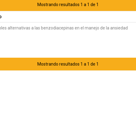
Mostrando resultados 1 a 1 de 1
o
bles alternativas a las benzodiacepinas en el manejo de la ansiedad
Mostrando resultados 1 a 1 de 1