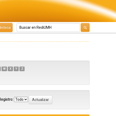
lioteca
W
X
Y
Z
egistro: