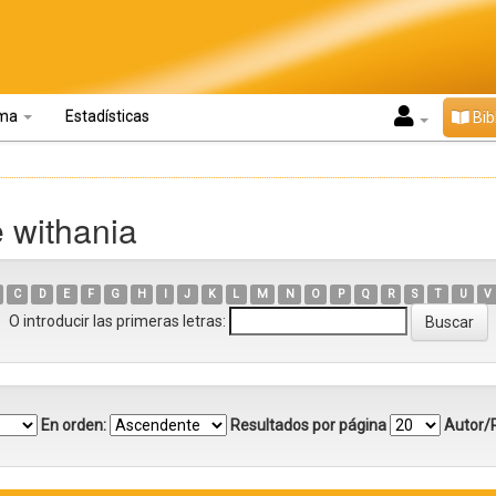
oma
Estadísticas
Bib
 withania
C
D
E
F
G
H
I
J
K
L
M
N
O
P
Q
R
S
T
U
V
O introducir las primeras letras:
En orden:
Resultados por página
Autor/R