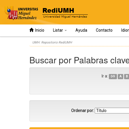
Inicio
Listar
Ayuda
Contacto
Idi
Skip
UMH: Repositorio RediUMH
navigation
Buscar por Palabras clave
Ir a:
0-9
A
B
Ordenar por: