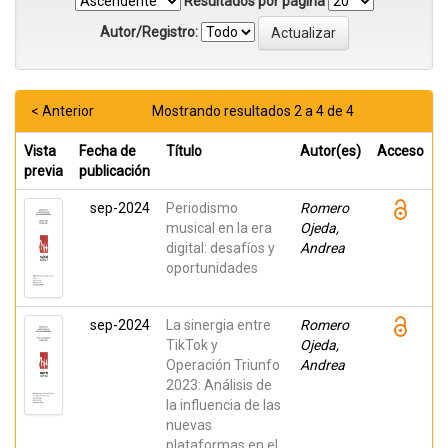
Resultados por página
Autor/Registro:
< Anterior
Mostrando resultados 2 a 4 de 4
Vista
Fecha de
Título
Autor(es)
Acceso
previa
publicación
sep-2024
Periodismo
Romero
musical en la era
Ojeda,
digital: desafíos y
Andrea
oportunidades
sep-2024
La sinergia entre
Romero
TikTok y
Ojeda,
Operación Triunfo
Andrea
2023: Análisis de
la influencia de las
nuevas
plataformas en el