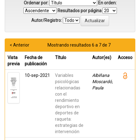
Ordenar por:
En orden:
Resultados por página
Autor/Registro:
< Anterior
Mostrando resultados 6 a 7 de 7
Vista
Fecha de
Título
Autor(es)
Acceso
previa
publicación
10-sep-2021
Variables
Albiñana
psicológicas
Moscardó,
relacionadas
Paula
con el
rendimiento
deportivo en
deportes de
raqueta:
estrategias de
intervención