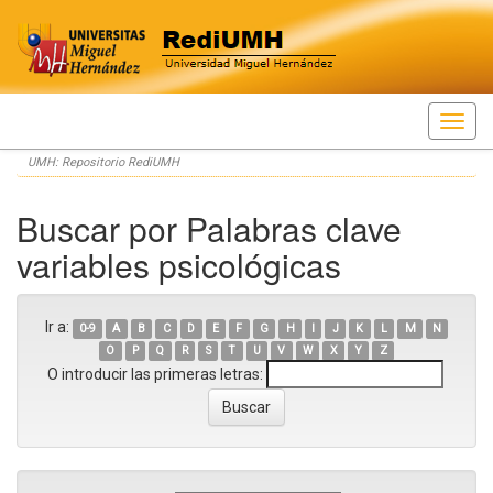
Skip
UMH: Repositorio RediUMH
navigation
Buscar por Palabras clave
variables psicológicas
Ir a:
0-9
A
B
C
D
E
F
G
H
I
J
K
L
M
N
O
P
Q
R
S
T
U
V
W
X
Y
Z
O introducir las primeras letras: