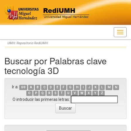
Skip
UMH: Repositorio RediUMH
navigation
Buscar por Palabras clave
tecnología 3D
Ir a:
0-9
A
B
C
D
E
F
G
H
I
J
K
L
M
N
O
P
Q
R
S
T
U
V
W
X
Y
Z
O introducir las primeras letras: