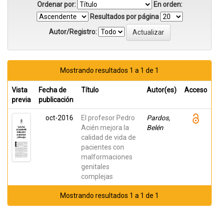
Ordenar por:
En orden:
Resultados por página
Autor/Registro:
Mostrando resultados 1 a 1 de 1
Vista
Fecha de
Título
Autor(es)
Acceso
previa
publicación
oct-2016
El profesor Pedro
Pardos,
Acién mejora la
Belén
calidad de vida de
pacientes con
malformaciones
genitales
complejas
Mostrando resultados 1 a 1 de 1