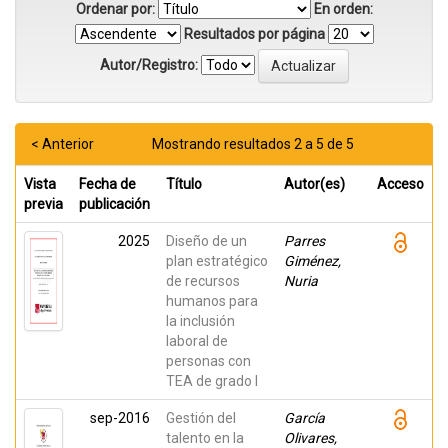
Ordenar por:
En orden:
Resultados por página
Autor/Registro:
< Anterior
Mostrando resultados 2 a 5 de 5
Vista
Fecha de
Título
Autor(es)
Acceso
previa
publicación
2025
Diseño de un
Parres
plan estratégico
Giménez,
de recursos
Nuria
humanos para
la inclusión
laboral de
personas con
TEA de grado I
sep-2016
Gestión del
García
talento en la
Olivares,