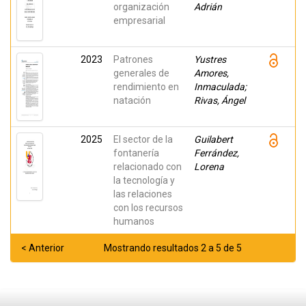
organización
Adrián
empresarial
2023
Patrones
Yustres
generales de
Amores,
rendimiento en
Inmaculada;
natación
Rivas, Ángel
2025
El sector de la
Guilabert
fontanería
Ferrández,
relacionado con
Lorena
la tecnología y
las relaciones
con los recursos
humanos
< Anterior
Mostrando resultados 2 a 5 de 5