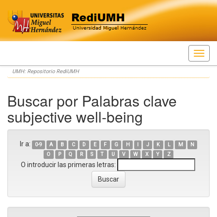
Skip
UMH: Repositorio RediUMH
navigation
Buscar por Palabras clave
subjective well-being
Ir a:
0-9
A
B
C
D
E
F
G
H
I
J
K
L
M
N
O
P
Q
R
S
T
U
V
W
X
Y
Z
O introducir las primeras letras: