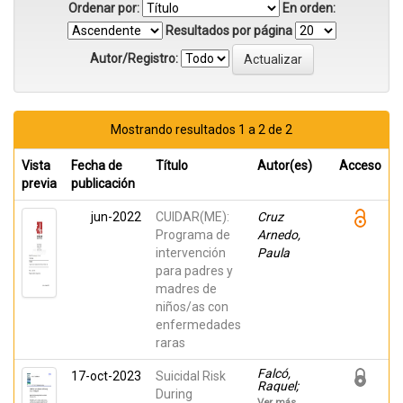
Ordenar por:
En orden:
Resultados por página
Autor/Registro:
Mostrando resultados 1 a 2 de 2
Vista
Fecha de
Título
Autor(es)
Acceso
previa
publicación
jun-2022
CUIDAR(ME):
Cruz
Programa de
Arnedo,
intervención
Paula
para padres y
madres de
niños/as con
enfermedades
raras
Falcó,
17-oct-2023
Suicidal Risk
Raquel;
During
Santana-
Ver más