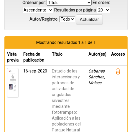
Ordenar por:
En orden:
Resultados por página
Autor/Registro:
Mostrando resultados 1 a 1 de 1
Vista
Fecha de
Título
Autor(es)
Acceso
previa
publicación
16-sep-2020
Estudio de las
Cabanes
interacciones y
Sánchez,
patrones de
Moises
actividad de
ungulados
silvestres
mediante
fototrampeo:
Aplicación a las
poblaciones del
Parque Natural