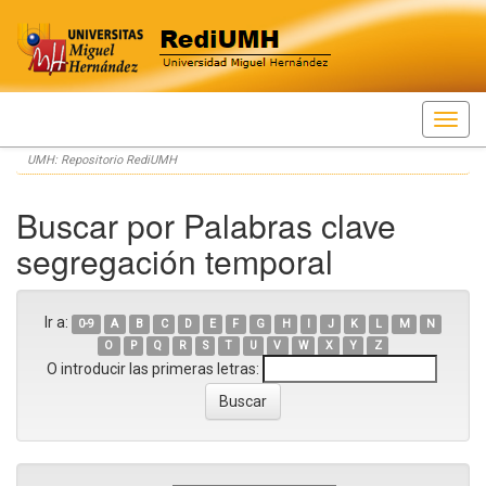
Skip
UMH: Repositorio RediUMH
navigation
Buscar por Palabras clave
segregación temporal
Ir a:
0-9
A
B
C
D
E
F
G
H
I
J
K
L
M
N
O
P
Q
R
S
T
U
V
W
X
Y
Z
O introducir las primeras letras: