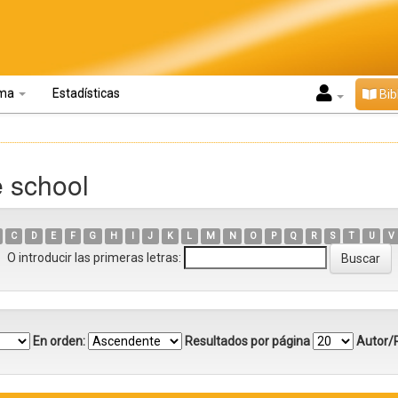
oma
Estadísticas
Bib
e school
C
D
E
F
G
H
I
J
K
L
M
N
O
P
Q
R
S
T
U
V
O introducir las primeras letras:
En orden:
Resultados por página
Autor/R