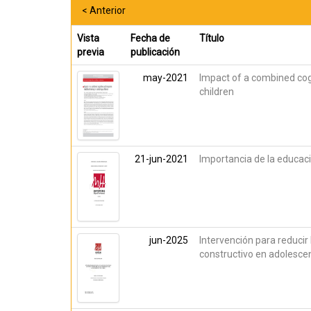
< Anterior
Vista
Fecha de
Título
previa
publicación
may-2021
Impact of a combined cogn
children
21-jun-2021
Importancia de la educaci
jun-2025
Intervención para reducir 
constructivo en adolesce