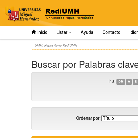
Inicio
Listar
Ayuda
Contacto
Idi
Skip
UMH: Repositorio RediUMH
navigation
Buscar por Palabras clav
Ir a:
0-9
A
B
Ordenar por: