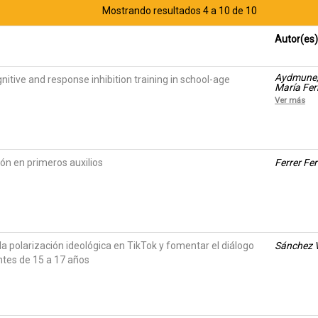
Mostrando resultados 4 a 10 de 10
Autor(es)
Aydmune, 
itive and response inhibition training in school-age
María Fern
Ver más
ón en primeros auxilios
Ferrer Fer
la polarización ideológica en TikTok y fomentar el diálogo
Sánchez V
ntes de 15 a 17 años