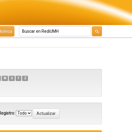
lioteca
W
X
Y
Z
egistro: