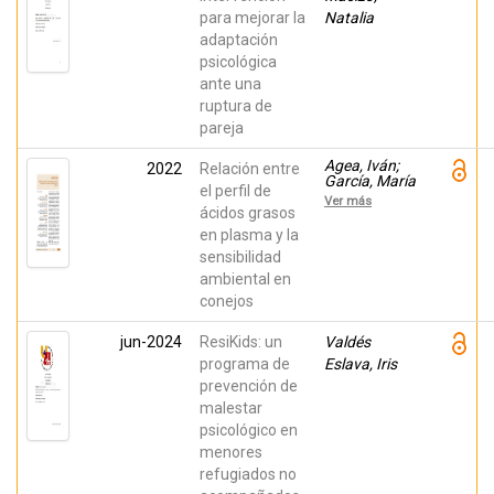
para mejorar la
Natalia
adaptación
psicológica
ante una
ruptura de
pareja
Agea, Iván;
2022
Relación entre
García, María
el perfil de
de la Luz;
Ver más
Muelas,
ácidos grasos
Raquel;
en plasma y la
Mouskeftara,
sensibilidad
Thomai;
Ginka, Helen;
ambiental en
Argente,
conejos
María José
jun-2024
ResiKids: un
Valdés
programa de
Eslava, Iris
prevención de
malestar
psicológico en
menores
refugiados no