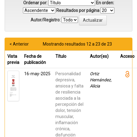
Ordenar por:
En orden:
Resultados por página
Autor/Registro:
< Anterior
Mostrando resultados 12 a 23 de 23
Vista
Fecha de
Título
Autor(es)
Acceso
previa
publicación
16-may-2025
Personalidad
Ortiz
depresiva,
Hernández,
ansiosa y falta
Alicia
de resiliencia
asociada a la
percepción del
dolor, tensión
muscular,
inflamación
crónica,
disfunción