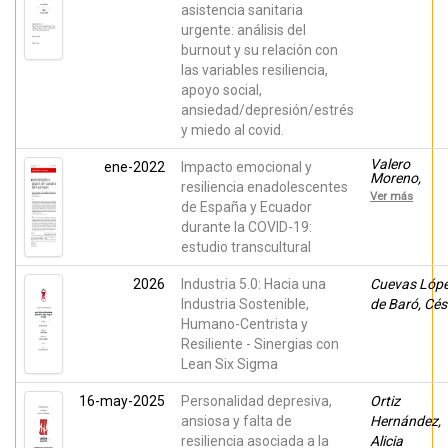
asistencia sanitaria
urgente: análisis del
burnout y su relación con
las variables resiliencia,
apoyo social,
ansiedad/depresión/estrés
y miedo al covid.
Valero
ene-2022
Impacto emocional y
Moreno,
resiliencia enadolescentes
Selene;
Ver más
LacombaTrej
de España y Ecuador
Laura; Coell
durante la COVID-19:
Nieto, María
estudio transcultural
Fernanda;
Herrera
Puente, Jua
2026
Industria 5.0: Hacia una
Cuevas Lóp
Sebastián;
Industria Sostenible,
Chocho
de Baró, Cés
Orellana,
Humano-Centrista y
Ángela
Resiliente - Sinergias con
Ximena;
Samper
Lean Six Sigma
García, Paul
Pérez Marín,
16-may-2025
Personalidad depresiva,
Ortiz
Marián;
Montoya
ansiosa y falta de
Hernández,
Castilla,
resiliencia asociada a la
Alicia
Inmaculada