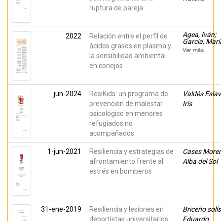
ruptura de pareja
Agea, Iván;
2022
Relación entre el perfil de
García, Marí
ácidos grasos en plasma y
de la Luz;
Ver más
Muelas,
la sensibilidad ambiental
Raquel;
en conejos
Mouskeftara
Thomai; Gin
Helen;
Argente, Mar
jun-2024
ResiKids: un programa de
Valdés Eslav
José
prevención de malestar
Iris
psicológico en menores
refugiados no
acompañados
1-jun-2021
Resiliencia y estrategias de
Cases Moren
afrontamiento frente al
Alba del Sol
estrés en bomberos
31-ene-2019
Resiliencia y lesiones en
Briceño solís
deportistas universitarios
Eduardo