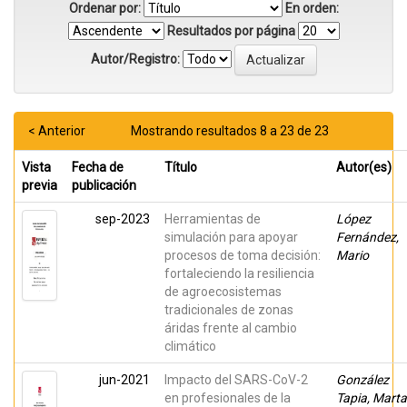
Ordenar por:
En orden:
Resultados por página
Autor/Registro:
< Anterior
Mostrando resultados 8 a 23 de 23
Vista
Fecha de
Título
Autor(es)
previa
publicación
sep-2023
Herramientas de
López
simulación para apoyar
Fernández,
procesos de toma decisión:
Mario
fortaleciendo la resiliencia
de agroecosistemas
tradicionales de zonas
áridas frente al cambio
climático
jun-2021
Impacto del SARS-CoV-2
González
en profesionales de la
Tapia, Marta