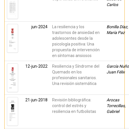
Carlos
jun-2024
La resiliencia y los
Bonilla Díaz,
trastornos de ansiedad en
María Paz
adolescentes desde la
psicología positiva: Una
propuesta de intervención
en síntomas ansiosos
12-jun-2022
Resiliencia y Síndrome del
García Nuño
Quemado en los
Juan Félix
profesionales sanitarios.
Una revisión sistemática
21-jun-2018
Revisión bibliográfica:
Arocas
control del estrés y
Torrecillas,
resiliencia en futbolistas
Gabriel