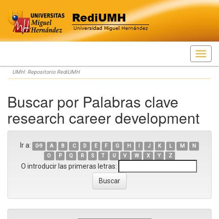
Skip
UMH: Repositorio RediUMH
navigation
Buscar por Palabras clave
research career development
Ir a:
0-9
A
B
C
D
E
F
G
H
I
J
K
L
M
N
O
P
Q
R
S
T
U
V
W
X
Y
Z
O introducir las primeras letras: