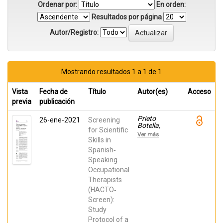
Ordenar por:
En orden:
Resultados por página
Autor/Registro:
Mostrando resultados 1 a 1 de 1
Vista
Fecha de
Título
Autor(es)
Acceso
previa
publicación
Prieto
26-ene-2021
Screening
Botella,
for Scientific
Daniel;
Ver más
Fernández
Skills in
Pires, Paula;
Spanish‐
Valera‐Gran,
Speaking
Desirée;
HURTADO-
Occupational
POMARES,
Therapists
MIRIAM;
Espinosa-
(HACTO‐
Sempere,
Screen):
María
Cristina;
Study
Sánchez‐
Protocol of a