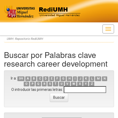
Skip
UMH: Repositorio RediUMH
navigation
Buscar por Palabras clave
research career development
Ir a:
0-9
A
B
C
D
E
F
G
H
I
J
K
L
M
N
O
P
Q
R
S
T
U
V
W
X
Y
Z
O introducir las primeras letras: