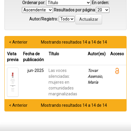
Ordenar por:
En orden:
Resultados por página
Autor/Registro:
< Anterior
Mostrando resultados 14 a 14 de 14
Vista
Fecha de
Título
Autor(es)
Acceso
previa
publicación
jun-2025
Las voces
Tovar
silenciadas:
Asensio,
mujeres en
María
comunidades
marginalizadas
< Anterior
Mostrando resultados 14 a 14 de 14