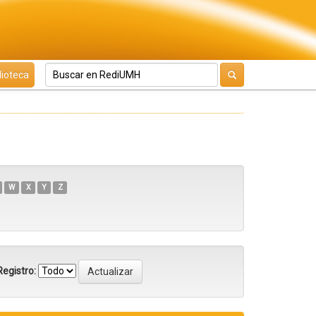
lioteca
W
X
Y
Z
egistro: