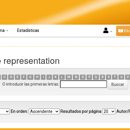
oma
Estadísticas
Bib
 representation
C
D
E
F
G
H
I
J
K
L
M
N
O
P
Q
R
S
T
U
V
O introducir las primeras letras:
En orden:
Resultados por página
Autor/R