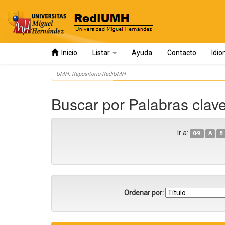
Inicio
Listar
Ayuda
Contacto
Idi
Skip
UMH: Repositorio RediUMH
navigation
Buscar por Palabras clave
Ir a:
0-9
A
B
Ordenar por: