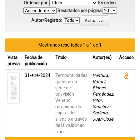
Ordenar por:
En orden:
Resultados por página
Autor/Registro:
Mostrando resultados 1 a 1 de 1
Vista
Fecha de
Título
Autor(es)
Acceso
previa
publicación
31-ene-2024
Temporalidades
Ventura,
queer en la
Rafael;
serie de
Blanco-
televisión
Fernández,
Veneno:
Vítor;
rompiendo la
Sánchez-
espiral del
Soriano,
silencio a través
Juan-José
de la visibilidad
trans