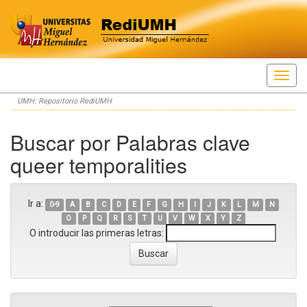
Skip
UMH: Repositorio RediUMH
navigation
Buscar por Palabras clave
queer temporalities
Ir a:
0-9
A
B
C
D
E
F
G
H
I
J
K
L
M
N
O
P
Q
R
S
T
U
V
W
X
Y
Z
O introducir las primeras letras: