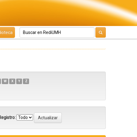
lioteca
W
X
Y
Z
egistro: