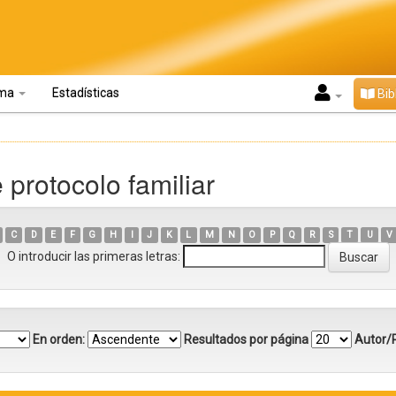
oma
Estadísticas
Bib
 protocolo familiar
C
D
E
F
G
H
I
J
K
L
M
N
O
P
Q
R
S
T
U
V
O introducir las primeras letras:
En orden:
Resultados por página
Autor/R