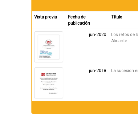
Vista previa
Fecha de
Título
publicación
jun-2020
Los retos de 
Alicante
jun-2018
La sucesión e