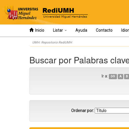
Inicio
Listar
Ayuda
Contacto
Idi
Skip
UMH: Repositorio RediUMH
navigation
Buscar por Palabras clave
Ir a:
0-9
A
B
Ordenar por: