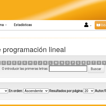
oma
Estadísticas
Bib
e programación lineal
C
D
E
F
G
H
I
J
K
L
M
N
O
P
Q
R
S
T
U
V
O introducir las primeras letras:
En orden:
Resultados por página
Autor/R