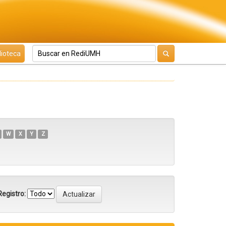
lioteca
W
X
Y
Z
egistro: