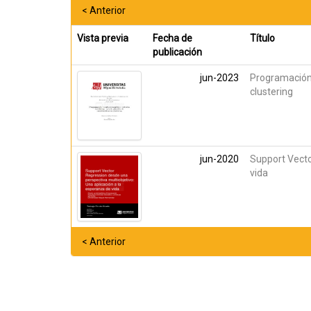
< Anterior
Vista previa
Fecha de
Título
publicación
jun-2023
Programación l
clustering
jun-2020
Support Vecto
vida
< Anterior