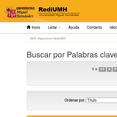
Inicio
Listar
Ayuda
Contacto
Idi
Skip
UMH: Repositorio RediUMH
navigation
Buscar por Palabras clav
Ir a:
0-9
A
B
Ordenar por: