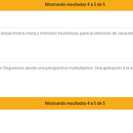
Mostrando resultados 4 a 5 de 5
ineal entera mixta y métodos heurísticos, para la selección de caracter
r Regression desde una perspectiva multiobjetivo: Una aplicación a la 
Mostrando resultados 4 a 5 de 5